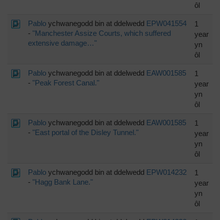
ôl
Pablo
ychwanegodd bin at ddelwedd
EPW041554
1
-
"Manchester Assize Courts, which suffered
year
extensive damage…"
yn
ôl
Pablo
ychwanegodd bin at ddelwedd
EAW001585
1
-
"Peak Forest Canal."
year
yn
ôl
Pablo
ychwanegodd bin at ddelwedd
EAW001585
1
-
"East portal of the Disley Tunnel."
year
yn
ôl
Pablo
ychwanegodd bin at ddelwedd
EPW014232
1
-
"Hagg Bank Lane."
year
yn
ôl