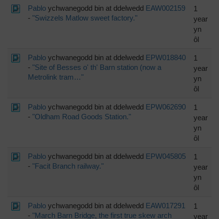
Pablo
ychwanegodd bin at ddelwedd
EAW002159
1
-
"Swizzels Matlow sweet factory."
year
yn
ôl
Pablo
ychwanegodd bin at ddelwedd
EPW018840
1
-
"Site of Besses o' th' Barn station (now a
year
Metrolink tram…"
yn
ôl
Pablo
ychwanegodd bin at ddelwedd
EPW062690
1
-
"Oldham Road Goods Station."
year
yn
ôl
Pablo
ychwanegodd bin at ddelwedd
EPW045805
1
-
"Facit Branch railway."
year
yn
ôl
Pablo
ychwanegodd bin at ddelwedd
EAW017291
1
-
"March Barn Bridge, the first true skew arch
year