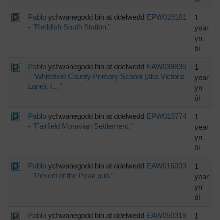
Pablo
ychwanegodd bin at ddelwedd
EPW019181
1
-
"Reddish South Station."
year
yn
ôl
Pablo
ychwanegodd bin at ddelwedd
EAW039835
1
-
"Whitefield County Primary School (aka Victoria
year
Lane). I…"
yn
ôl
Pablo
ychwanegodd bin at ddelwedd
EPW013774
1
-
"Fairfield Moravian Settlement."
year
yn
ôl
Pablo
ychwanegodd bin at ddelwedd
EAW016003
1
-
"Peveril of the Peak pub."
year
yn
ôl
Pablo
ychwanegodd bin at ddelwedd
EAW050319
1