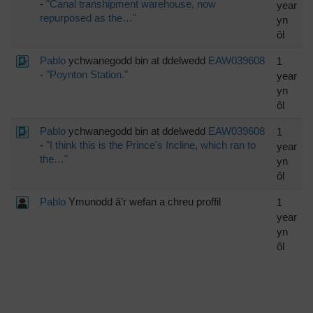
-
"Canal transhipment warehouse, now
year
repurposed as the…"
yn
ôl
Pablo
ychwanegodd bin at ddelwedd
EAW039608
1
-
"Poynton Station."
year
yn
ôl
Pablo
ychwanegodd bin at ddelwedd
EAW039608
1
-
"I think this is the Prince's Incline, which ran to
year
the…"
yn
ôl
Pablo
Ymunodd â’r wefan a chreu proffil
1
year
yn
ôl