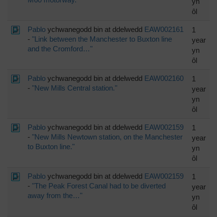
M60 motorway."
yn
ôl
Pablo
ychwanegodd bin at ddelwedd
EAW002161
1
-
"Link between the Manchester to Buxton line
year
and the Cromford…"
yn
ôl
Pablo
ychwanegodd bin at ddelwedd
EAW002160
1
-
"New Mills Central station."
year
yn
ôl
Pablo
ychwanegodd bin at ddelwedd
EAW002159
1
-
"New Mills Newtown station, on the Manchester
year
to Buxton line."
yn
ôl
Pablo
ychwanegodd bin at ddelwedd
EAW002159
1
-
"The Peak Forest Canal had to be diverted
year
away from the…"
yn
ôl