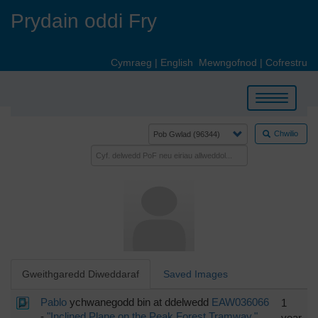
Skip
Prydain oddi Fry
to
main
content
Cymraeg
|
English
Mewngofnod
|
Cofrestru
Toggle
navigation
Chwilio
Gweithgaredd Diweddaraf
Saved Images
Pablo
ychwanegodd bin at ddelwedd
EAW036066
1
-
"Inclined Plane on the Peak Forest Tramway."
year