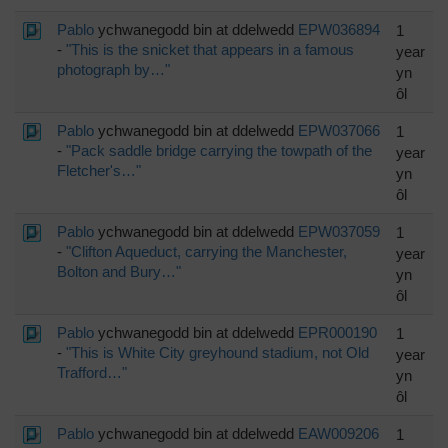
Pablo
ychwanegodd bin at ddelwedd
EPW036894
1
-
"This is the snicket that appears in a famous
year
photograph by…"
yn
ôl
Pablo
ychwanegodd bin at ddelwedd
EPW037066
1
-
"Pack saddle bridge carrying the towpath of the
year
Fletcher's…"
yn
ôl
Pablo
ychwanegodd bin at ddelwedd
EPW037059
1
-
"Clifton Aqueduct, carrying the Manchester,
year
Bolton and Bury…"
yn
ôl
Pablo
ychwanegodd bin at ddelwedd
EPR000190
1
-
"This is White City greyhound stadium, not Old
year
Trafford…"
yn
ôl
Pablo
ychwanegodd bin at ddelwedd
EAW009206
1