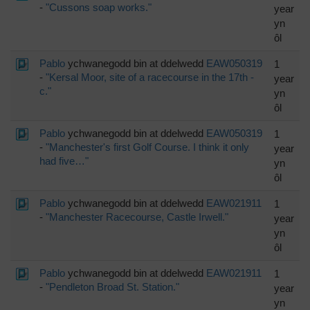
-
"Cussons soap works."
year
yn
ôl
Pablo
ychwanegodd bin at ddelwedd
EAW050319
1
-
"Kersal Moor, site of a racecourse in the 17th -
year
c."
yn
ôl
Pablo
ychwanegodd bin at ddelwedd
EAW050319
1
-
"Manchester's first Golf Course. I think it only
year
had five…"
yn
ôl
Pablo
ychwanegodd bin at ddelwedd
EAW021911
1
-
"Manchester Racecourse, Castle Irwell."
year
yn
ôl
Pablo
ychwanegodd bin at ddelwedd
EAW021911
1
-
"Pendleton Broad St. Station."
year
yn