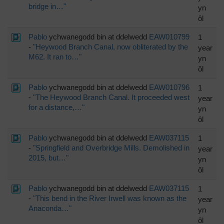
bridge in…"
yn
ôl
Pablo
ychwanegodd bin at ddelwedd
EAW010799
1
-
"Heywood Branch Canal, now obliterated by the
year
M62. It ran to…"
yn
ôl
Pablo
ychwanegodd bin at ddelwedd
EAW010796
1
-
"The Heywood Branch Canal. It proceeded west
year
for a distance,…"
yn
ôl
Pablo
ychwanegodd bin at ddelwedd
EAW037115
1
-
"Springfield and Overbridge Mills. Demolished in
year
2015, but…"
yn
ôl
Pablo
ychwanegodd bin at ddelwedd
EAW037115
1
-
"This bend in the River Irwell was known as the
year
Anaconda…"
yn
ôl