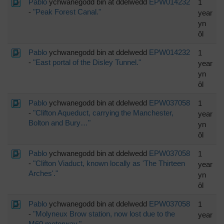
Pablo
ychwanegodd bin at ddelwedd
EPW014232
1
-
"Peak Forest Canal."
year
yn
ôl
Pablo
ychwanegodd bin at ddelwedd
EPW014232
1
-
"East portal of the Disley Tunnel."
year
yn
ôl
Pablo
ychwanegodd bin at ddelwedd
EPW037058
1
-
"Clifton Aqueduct, carrying the Manchester,
year
Bolton and Bury…"
yn
ôl
Pablo
ychwanegodd bin at ddelwedd
EPW037058
1
-
"Clifton Viaduct, known locally as 'The Thirteen
year
Arches'."
yn
ôl
Pablo
ychwanegodd bin at ddelwedd
EPW037058
1
-
"Molyneux Brow station, now lost due to the
year