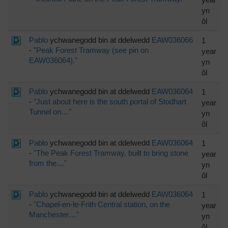
yn
ôl
Pablo
ychwanegodd bin at ddelwedd
EAW036066
1
-
"Peak Forest Tramway (see pin on
year
EAW036064)."
yn
ôl
Pablo
ychwanegodd bin at ddelwedd
EAW036064
1
-
"Just about here is the south portal of Stodhart
year
Tunnel on…"
yn
ôl
Pablo
ychwanegodd bin at ddelwedd
EAW036064
1
-
"The Peak Forest Tramway, built to bring stone
year
from the…"
yn
ôl
Pablo
ychwanegodd bin at ddelwedd
EAW036064
1
-
"Chapel-en-le-Frith Central station, on the
year
Manchester…"
yn
ôl