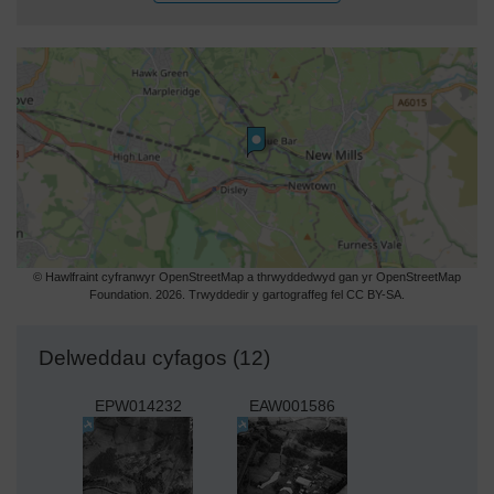
© Hawlfraint cyfranwyr OpenStreetMap a thrwyddedwyd gan yr OpenStreetMap
Foundation. 2026. Trwyddedir y gartograffeg fel CC BY-SA.
Delweddau cyfagos (12)
EPW014232
EAW001586