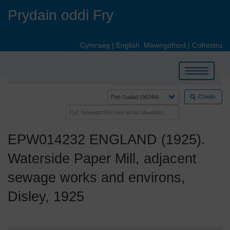
Skip
Prydain oddi Fry
to
main
content
Cymraeg
|
English
Mewngofnod
|
Cofrestru
Toggle
navigation
Chwilio
EPW014232 ENGLAND (1925).
Waterside Paper Mill, adjacent
sewage works and environs,
Disley, 1925