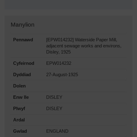
Manylion
Pennawd
[EPW014232] Waterside Paper Mill,
adjacent sewage works and environs,
Disley, 1925
Cyfeirnod
EPW014232
Dyddiad
27-August-1925
Dolen
Enw lle
DISLEY
Plwyf
DISLEY
Ardal
Gwlad
ENGLAND