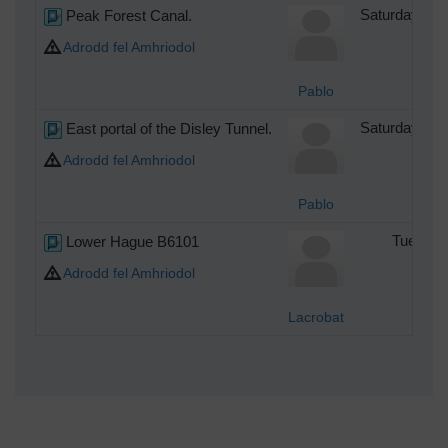
Peak Forest Canal.
Saturday 7th
Adrodd fel Amhriodol
Pablo
East portal of the Disley Tunnel.
Saturday 7th
Adrodd fel Amhriodol
Pablo
Lower Hague B6101
Tuesday
Adrodd fel Amhriodol
Lacrobat