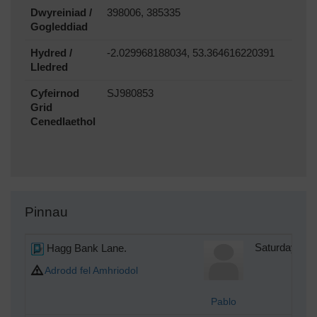
Dwyreiniad /
398006, 385335
Gogleddiad
Hydred /
-2.029968188034, 53.364616220391
Lledred
Cyfeirnod
SJ980853
Grid
Cenedlaethol
Pinnau
Hagg Bank Lane.
Saturday 7th
Adrodd fel Amhriodol
Pablo