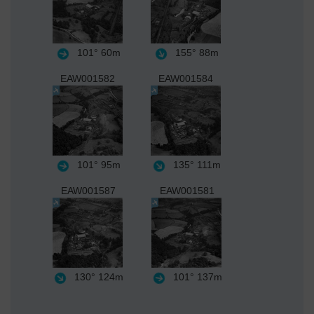
101°
60m
155°
88m
EAW001582
EAW001584
101°
95m
135°
111m
EAW001587
EAW001581
130°
124m
101°
137m