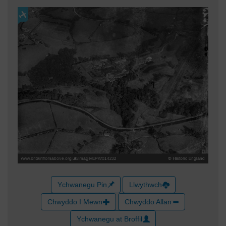
Ychwanegu Pin
Llwythwch
Chwyddo I Mewn
Chwyddo Allan
Ychwanegu at Broffil