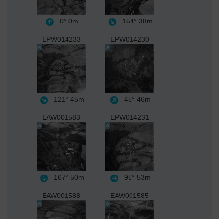
0°
0m
154°
38m
EPW014233
EPW014230
121°
45m
45°
46m
EAW001583
EPW014231
167°
50m
95°
53m
EAW001588
EAW001585