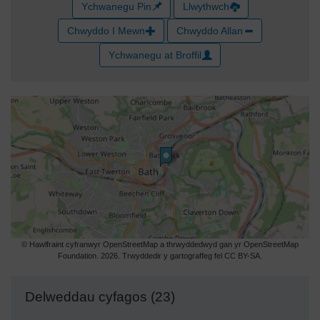
Ychwanegu Pin
Llwythwch
Chwyddo I Mewn
Chwyddo Allan
Ychwanegu at Broffil
© Hawlfraint cyfranwyr OpenStreetMap a thrwyddedwyd gan yr OpenStreetMap
Foundation. 2026. Trwyddedir y gartograffeg fel CC BY-SA.
Delweddau cyfagos (23)