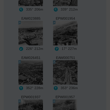
335°
206m
339°
212m
EAW023885
EPW001954
226°
212m
17°
227m
EAW026451
EAW000751
352°
228m
353°
236m
EPW001937
EPW001957