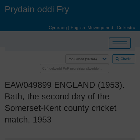
Skip
Prydain oddi Fry
to
main
content
Cymraeg
|
English
Mewngofnod
|
Cofrestru
Toggle
navigation
Chwilio
EAW049899 ENGLAND (1953).
Bath, the second day of the
Somerset-Kent county cricket
match, 1953