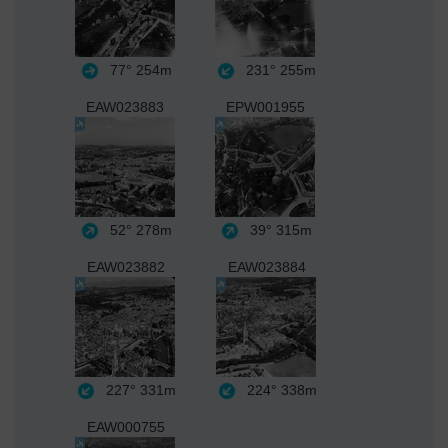
77°
254m
231°
255m
EAW023883
EPW001955
52°
278m
39°
315m
EAW023882
EAW023884
227°
331m
224°
338m
EAW000755