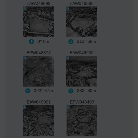
EAW049899
EAW049898
0°
0m
213°
58m
EPW048377
EAW049900
323°
67m
333°
80m
EAW049901
EPW048403