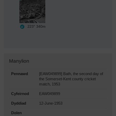
223°
340m
Manylion
Pennawd
[EAW049899] Bath, the second day of
the Somerset-Kent county cricket
match, 1953
Cyfeirnod
EAW049899
Dyddiad
12-June-1953
Dolen