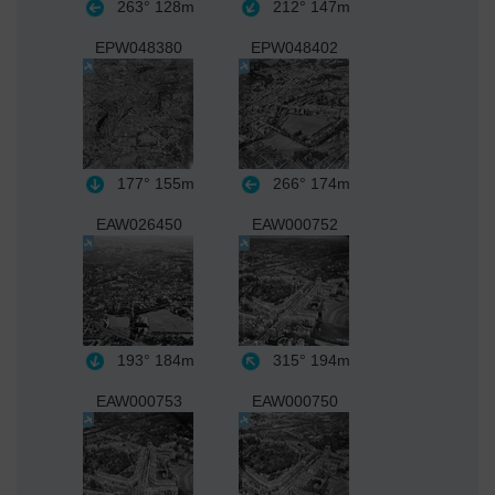
263°
128m
212°
147m
EPW048380
EPW048402
177°
155m
266°
174m
EAW026450
EAW000752
193°
184m
315°
194m
EAW000753
EAW000750