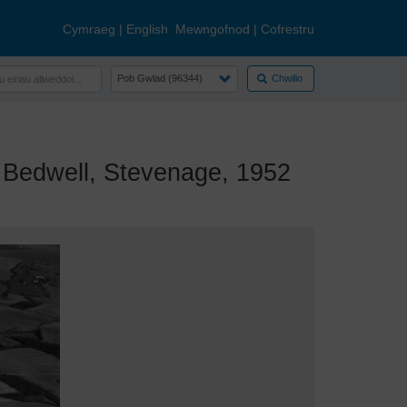
Cymraeg
|
English
Mewngofnod
|
Cofrestru
Chwilio
edwell, Stevenage, 1952