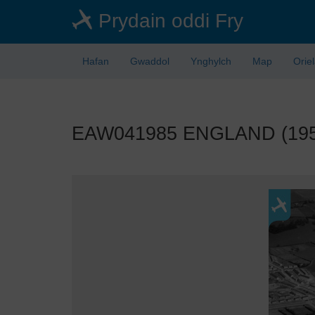
Skip
Prydain oddi Fry
to
main
content
Hafan
Gwaddol
Ynghylch
Map
Orie
EAW041985 ENGLAND (1952)