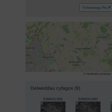
Ychwanegu Pin
© Hawlfraint cyfranwy
Delweddau cyfagos (9)
EAW041985
EAW041980