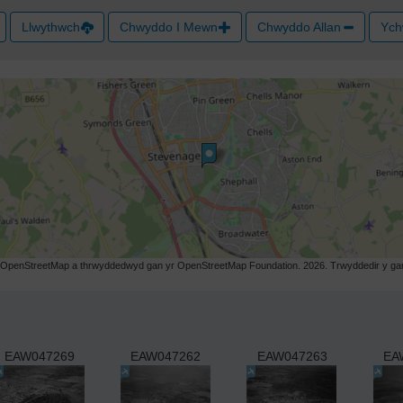
Llwythwch
Chwyddo I Mewn
Chwyddo Allan
Ych
r OpenStreetMap a thrwyddedwyd gan yr OpenStreetMap Foundation. 2026. Trwyddedir y gart
EAW047269
EAW047262
EAW047263
EA