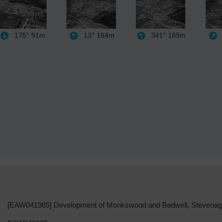
175°
91m
13°
164m
341°
169m
[EAW041985] Development of Monkswood and Bedwell, Stevenag