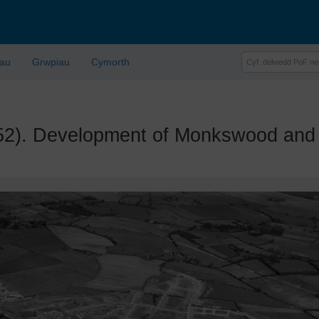
lau
Grwpiau
Cymorth
. Development of Monkswood and B