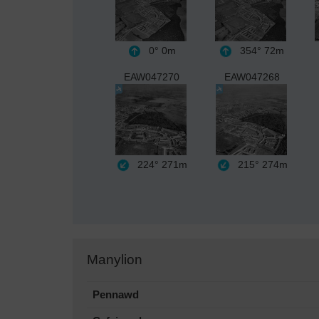
0°
0m
354°
72m
EAW047270
EAW047268
224°
271m
215°
274m
Manylion
Pennawd