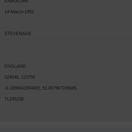
EAW041985
14-March-1952
STEVENAGE
ENGLAND
524546, 223755
-0.1896642354692, 51.897967249685
TL245238