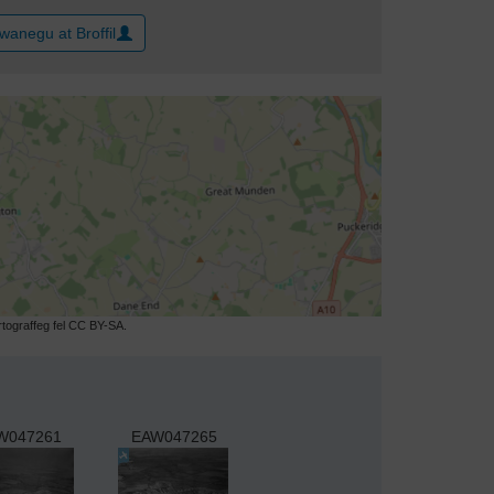
wanegu at Broffil
ograffeg fel CC BY-SA.
W047261
EAW047265