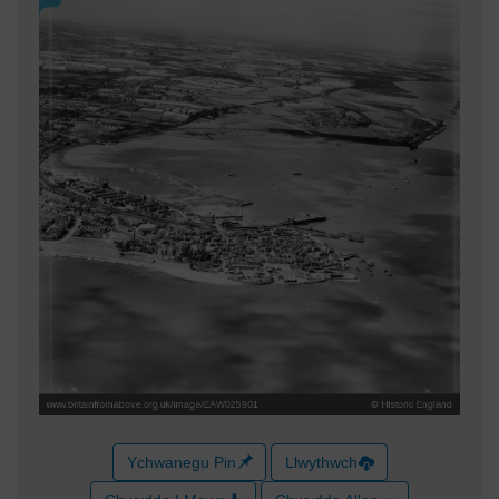
Ychwanegu Pin
Llwythwch