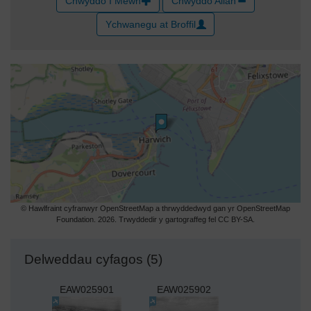
Chwyddo I Mewn
Chwyddo Allan
Ychwanegu at Broffil
© Hawlfraint cyfranwyr OpenStreetMap a thrwyddedwyd gan yr OpenStreetMap
Foundation. 2026. Trwyddedir y gartograffeg fel CC BY-SA.
Delweddau cyfagos (5)
EAW025901
EAW025902