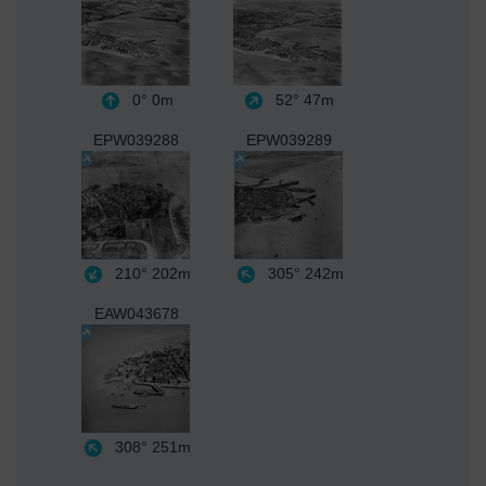
0°
0m
52°
47m
EPW039288
EPW039289
210°
202m
305°
242m
EAW043678
308°
251m