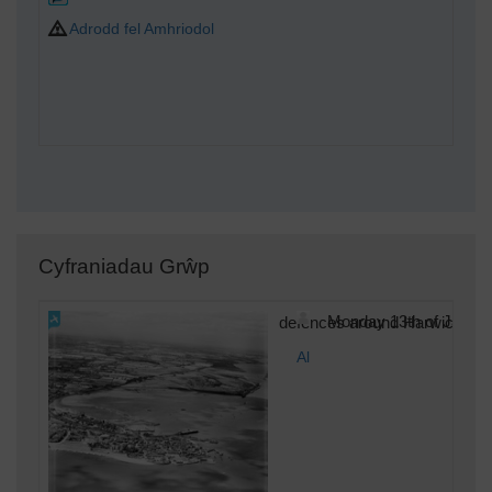
Adrodd fel Amhriodol
Cyfraniadau Grŵp
defences around Harwich
Monday 13th of Janua
Al