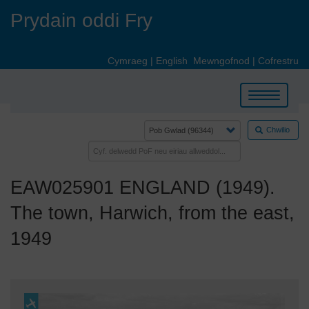
Skip
Prydain oddi Fry
to
main
content
Cymraeg
|
English
Mewngofnod
|
Cofrestru
Toggle
navigation
Chwilio
EAW025901 ENGLAND (1949).
The town, Harwich, from the east,
1949