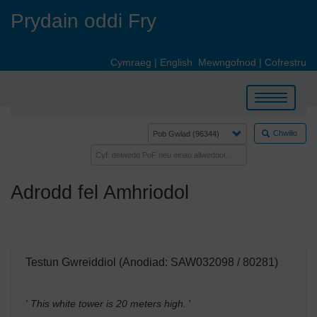
Skip
Prydain oddi Fry
to
main
content
Cymraeg
|
English
Mewngofnod
|
Cofrestru
Toggle
navigation
Chwilio
Adrodd fel Amhriodol
Testun Gwreiddiol (Anodiad: SAW032098 / 80281)
' This white tower is 20 meters high.
'