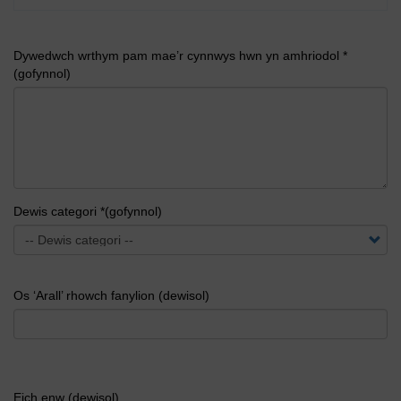
Dywedwch wrthym pam mae’r cynnwys hwn yn amhriodol *
(gofynnol)
Dewis categori *(gofynnol)
Os ‘Arall’ rhowch fanylion (dewisol)
Eich enw (dewisol)