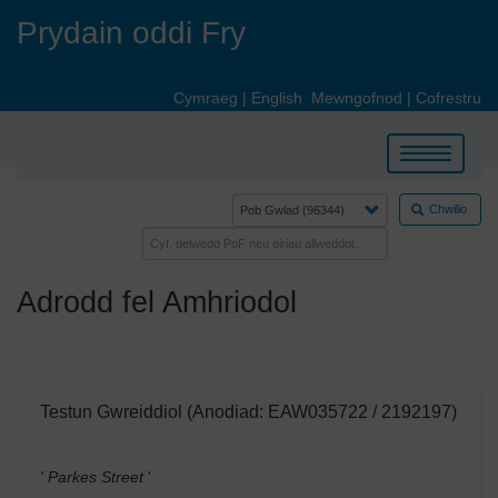
Skip
Prydain oddi Fry
to
main
content
Cymraeg
|
English
Mewngofnod
|
Cofrestru
Toggle
navigation
Chwilio
Adrodd fel Amhriodol
Testun Gwreiddiol (Anodiad: EAW035722 / 2192197)
' Parkes Street
'