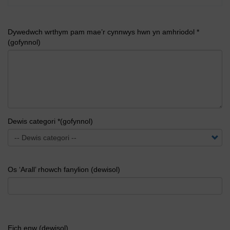
Dywedwch wrthym pam mae’r cynnwys hwn yn amhriodol *
(gofynnol)
Dewis categori *(gofynnol)
Os ‘Arall’ rhowch fanylion (dewisol)
Eich enw (dewisol)