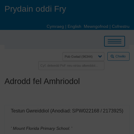
Skip
Prydain oddi Fry
to
main
content
Cymraeg
|
English
Mewngofnod
|
Cofrestru
Toggle
navigation
Chwilio
Adrodd fel Amhriodol
Testun Gwreiddiol (Anodiad: SPW022168 / 2173925)
' Mount Florida Primary School.
'