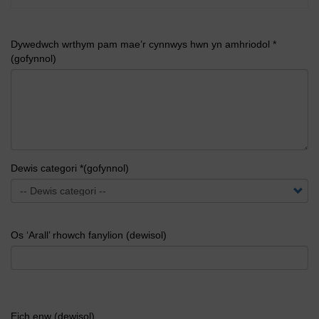
Dywedwch wrthym pam mae’r cynnwys hwn yn amhriodol *
(gofynnol)
Dewis categori *(gofynnol)
Os ‘Arall’ rhowch fanylion (dewisol)
Eich enw (dewisol)