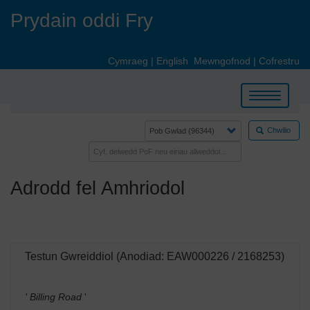
Skip
Prydain oddi Fry
to
main
content
Cymraeg
|
English
Mewngofnod
|
Cofrestru
Toggle
navigation
Chwilio
Adrodd fel Amhriodol
Testun Gwreiddiol (Anodiad: EAW000226 / 2168253)
' Billing Road
'