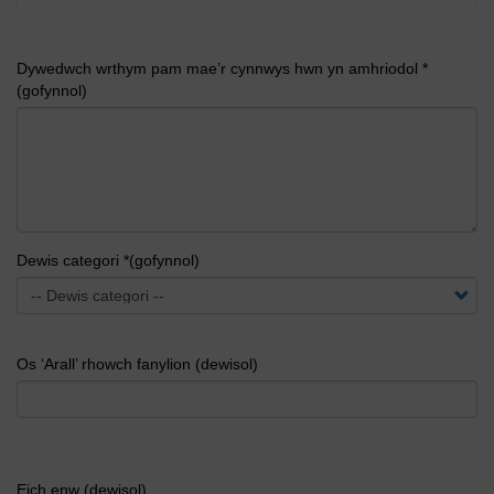
Dywedwch wrthym pam mae’r cynnwys hwn yn amhriodol *
(gofynnol)
Dewis categori *(gofynnol)
Os ‘Arall’ rhowch fanylion (dewisol)
Eich enw (dewisol)