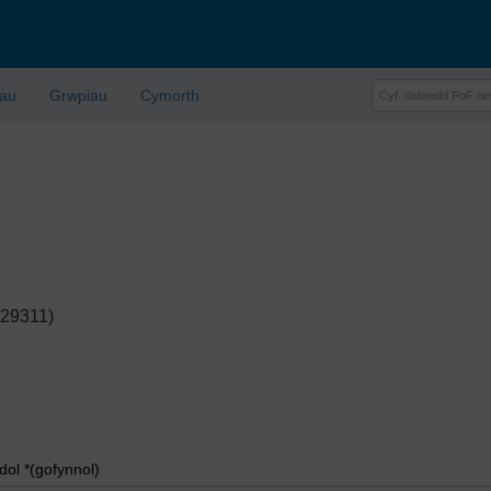
lau
Grwpiau
Cymorth
429311)
l *(gofynnol)