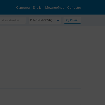
Cymraeg
|
English
Mewngofnod
|
Cofrestru
Chwilio