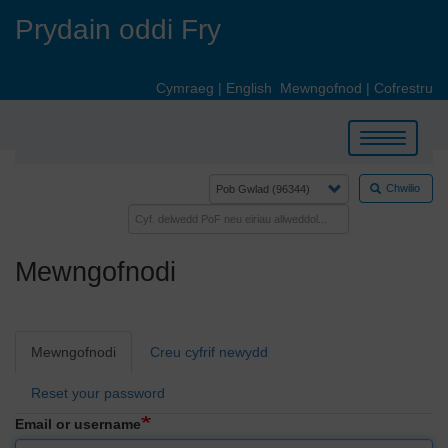
Skip
Prydain oddi Fry
to
main
content
Cymraeg
|
English
Mewngofnod
|
Cofrestru
Toggle
navigation
Chwilio
Mewngofnodi
Primary
Mewngofnodi
Creu cyfrif newydd
tabs
Reset your password
Email or username