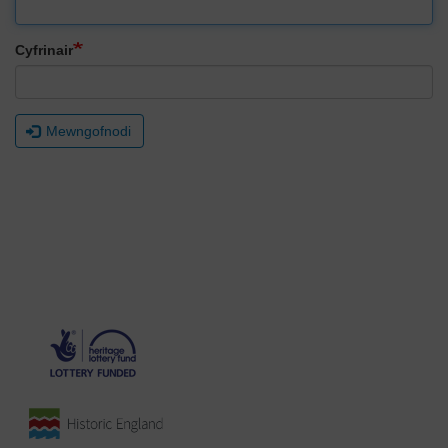
Cyfrinair
Mewngofnodi