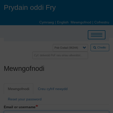
Skip
Prydain oddi Fry
to
main
content
Cymraeg
|
English
Mewngofnod
|
Cofrestru
Toggle
navigation
Chwilio
Mewngofnodi
Primary
Mewngofnodi
Creu cyfrif newydd
tabs
Reset your password
Email or username