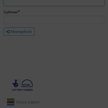
Cyfrinair
Mewngofnodi