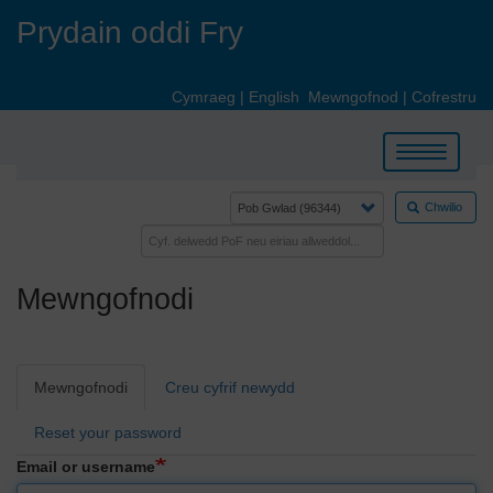
Skip
Prydain oddi Fry
to
main
content
Cymraeg
|
English
Mewngofnod
|
Cofrestru
Toggle
navigation
Chwilio
Mewngofnodi
Primary
Mewngofnodi
Creu cyfrif newydd
tabs
Reset your password
Email or username