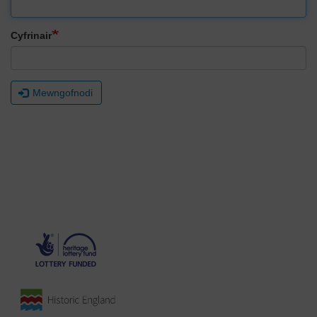
Cyfrinair
Mewngofnodi