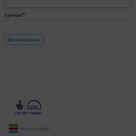
Cyfrinair
Mewngofnodi