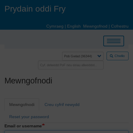
Skip
Prydain oddi Fry
to
main
content
Cymraeg
|
English
Mewngofnod
|
Cofrestru
Toggle
navigation
Chwilio
Mewngofnodi
Primary
Mewngofnodi
Creu cyfrif newydd
tabs
Reset your password
Email or username